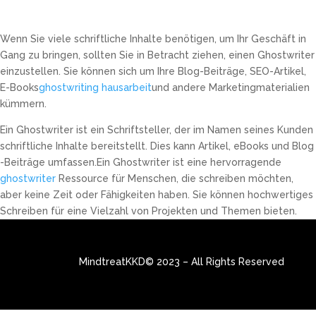
Wenn Sie viele schriftliche Inhalte benötigen, um Ihr Geschäft in
Gang zu bringen, sollten Sie in Betracht ziehen, einen Ghostwriter
einzustellen. Sie können sich um Ihre Blog-Beiträge, SEO-Artikel,
E-Books
ghostwriting hausarbeit
und andere Marketingmaterialien
kümmern.
Ein Ghostwriter ist ein Schriftsteller, der im Namen seines Kunden
schriftliche Inhalte bereitstellt. Dies kann Artikel, eBooks und Blog
-Beiträge umfassen.Ein Ghostwriter ist eine hervorragende
ghostwriter
Ressource für Menschen, die schreiben möchten,
aber keine Zeit oder Fähigkeiten haben. Sie können hochwertiges
Schreiben für eine Vielzahl von Projekten und Themen bieten.
MindtreatKKD© 2023 – All Rights Reserved